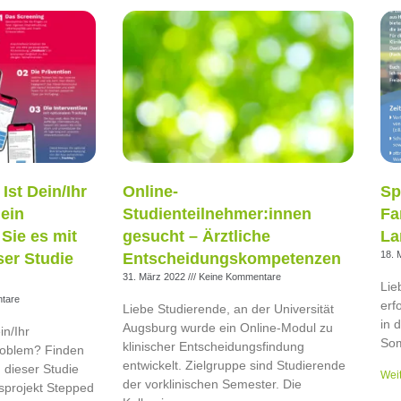
Ist Dein/Ihr
Online-
Sp
 ein
Studienteilnehmer:innen
Fa
Sie es mit
gesucht – Ärztliche
La
18. 
ser Studie
Entscheidungskompetenzen
31. März 2022
Keine Kommentare
Lie
tare
erf
Liebe Studierende, an der Universität
in 
Augsburg wurde ein Online-Modul zu
in/Ihr
Som
klinischer Entscheidungsfindung
Problem? Finden
entwickelt. Zielgruppe sind Studierende
 dieser Studie
Weit
der vorklinischen Semester. Die
projekt Stepped