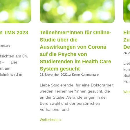
en TMS 2023
Teilnehmer*innen für Online-
Ei
Studie über die
Zu
entare
Auswirkungen von Corona
De
26. 
auf die Psyche von
sichten am 04.
Studierenden im Health Care
23 - Der
Lie
nt am
System gesucht
kom
elink wird im
23. November 2022
Keine Kommentare
Sic
Fra
Liebe Studierende, für eine Doktorarbeit
werden Teilnehmer*innen gesucht, die
Weit
an der Studie „Veränderungen in der
Berufswahl und der persönlichen
Verhaltens- und
Weiterlesen »