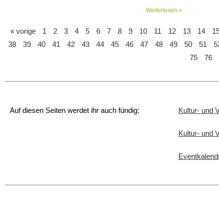
Weiterlesen »
« vorige
1
2
3
4
5
6
7
8
9
10
11
12
13
14
1
38
39
40
41
42
43
44
45
46
47
48
49
50
51
5
75
76
Auf diesen Seiten werdet ihr auch fündig:
Kultur- und 
Kultur- und
Eventkalend