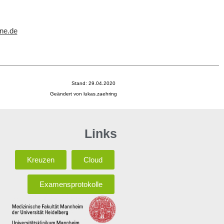
ne.de
Stand: 29.04.2020
Geändert von lukas.zaehring
Links
Kreuzen
Cloud
Examensprotokolle