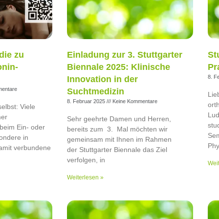
die zu
Einladung zur 3. Stuttgarter
St
onin-
Biennale 2025: Klinische
Pr
8. F
Innovation in der
entare
Suchtmedizin
Lie
8. Februar 2025
Keine Kommentare
ort
selbst: Viele
Lud
mer
Sehr geehrte Damen und Herren,
stu
beim Ein- oder
bereits zum 3. Mal möchten wir
Sem
ondere in
gemeinsam mit Ihnen im Rahmen
Phy
amit verbundene
der Stuttgarter Biennale das Ziel
verfolgen, in
Weit
Weiterlesen »