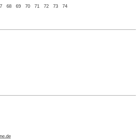
7
68
69
70
71
72
73
74
ne.de