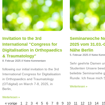
Invitation to the 3rd
Seminarwoche No
International "Congress for
2025 vom 31.03.-
Digitalisation in Orthopaedics
Nähe Berlin
5. Februar 2025
Keine Komm
& Traumatology"
8. Februar 2025
Keine Kommentare
Sehr geehrte Damen un
Studenten Unsere bewä
following our initial invitation to the 3rd
beliebte Seminarreihe g
International Congress for Digitalisation
Runde. Ich freue mich 
in Orthopaedics and Traumatology
(OTdigital) on March 7-8, 2025, in
Weiterlesen »
Berlin,
Weiterlesen »
« vorige
1
2
3
4
5
6
7
8
9
10
11
12
13
14
1