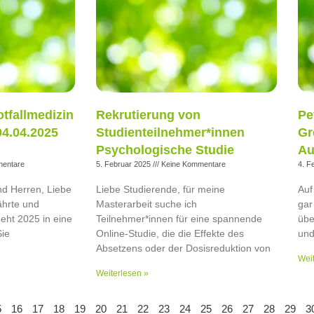
tfallmedizin
Rekrutierung von
Pe
04.04.2025
Studienteilnehmer*innen
Gr
Psychologische Studie
Au
entare
5. Februar 2025
Keine Kommentare
4. F
d Herren, Liebe
Liebe Studierende, für meine
Auf
hrte und
Masterarbeit suche ich
gar
eht 2025 in eine
Teilnehmer*innen für eine spannende
übe
Sie
Online-Studie, die die Effekte des
und
Absetzens oder der Dosisreduktion von
Weit
Weiterlesen »
5
16
17
18
19
20
21
22
23
24
25
26
27
28
29
3