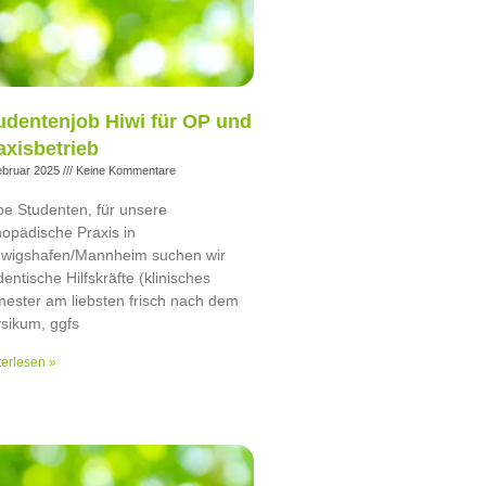
udentenjob Hiwi für OP und
axisbetrieb
ebruar 2025
Keine Kommentare
be Studenten, für unsere
hopädische Praxis in
wigshafen/Mannheim suchen wir
dentische Hilfskräfte (klinisches
ester am liebsten frisch nach dem
sikum, ggfs
erlesen »