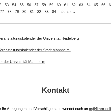
2
53
54
55
56
57
58
59
60
61
62
63
64
65
66
6
77
78
79
80
81
82
83
84
nächste »
Veranstaltungskalender der Universität Heidelberg
 Veranstaltungskalender der Stadt Mannheim
er der Universität Mannheim
Kontakt
 Ihr Anregungen und Vorschläge habt, wendet euch an
pr@fimm-onli