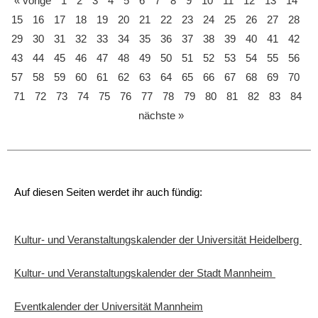
« vorige
1
2
3
4
5
6
7
8
9
10
11
12
13
14
15
16
17
18
19
20
21
22
23
24
25
26
27
28
29
30
31
32
33
34
35
36
37
38
39
40
41
42
43
44
45
46
47
48
49
50
51
52
53
54
55
56
57
58
59
60
61
62
63
64
65
66
67
68
69
70
71
72
73
74
75
76
77
78
79
80
81
82
83
84
nächste »
Auf diesen Seiten werdet ihr auch fündig:
Kultur- und Veranstaltungskalender der Universität Heidelberg
Kultur- und Veranstaltungskalender der Stadt Mannheim
Eventkalender der Universität Mannheim