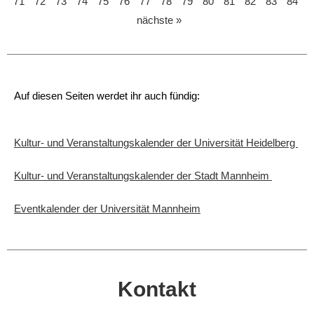
71
72
73
74
75
76
77
78
79
80
81
82
83
84
nächste »
Auf diesen Seiten werdet ihr auch fündig:
Kultur- und Veranstaltungskalender der Universität Heidelberg
Kultur- und Veranstaltungskalender der Stadt Mannheim
Eventkalender der Universität Mannheim
Kontakt