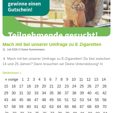
Mach mit bei unserer Umfrage zu E Zigaretten
11. Juli 2026
Keine Kommentare
📱 Mach mit bei unserer Umfrage zu E-Zigaretten! Du bist zwischen
14 und 25 Jahren? Dann brauchen wir Deine Unterstützung! In
Weiterlesen »
« vorige
1
2
3
4
5
6
7
8
9
10
11
12
13
14
15
16
17
18
19
20
21
22
23
24
25
26
27
28
29
30
31
32
33
34
35
36
37
38
39
40
41
42
43
44
45
46
47
48
49
50
51
52
53
54
55
56
57
58
59
60
61
62
63
64
65
66
67
68
69
70