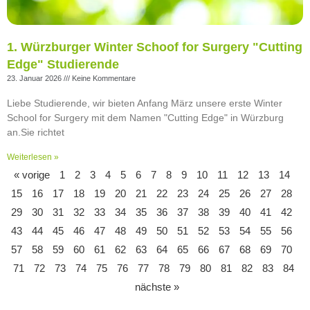
1. Würzburger Winter Schoof for Surgery "Cutting
Edge" Studierende
23. Januar 2026
Keine Kommentare
Liebe Studierende, wir bieten Anfang März unsere erste Winter
School for Surgery mit dem Namen "Cutting Edge" in Würzburg
an.Sie richtet
Weiterlesen »
« vorige
1
2
3
4
5
6
7
8
9
10
11
12
13
14
15
16
17
18
19
20
21
22
23
24
25
26
27
28
29
30
31
32
33
34
35
36
37
38
39
40
41
42
43
44
45
46
47
48
49
50
51
52
53
54
55
56
57
58
59
60
61
62
63
64
65
66
67
68
69
70
71
72
73
74
75
76
77
78
79
80
81
82
83
84
nächste »