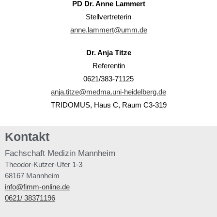
PD Dr. Anne Lammert
Stellvertreterin
anne.lammert@umm.de
Dr. Anja Titze
Referentin
0621/383-71125
anja.titze@medma.uni-heidelberg.de
TRIDOMUS, Haus C, Raum C3-319
Kontakt
Fachschaft
Medizin Mannheim
Theodor-Kutzer-Ufer 1-3
68167 Mannheim
info@fimm-online.de
0621/ 38371196