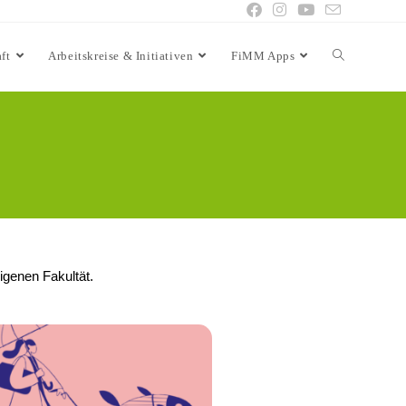
ft
Arbeitskreise & Initiativen
FiMM Apps
eigenen Fakultät.