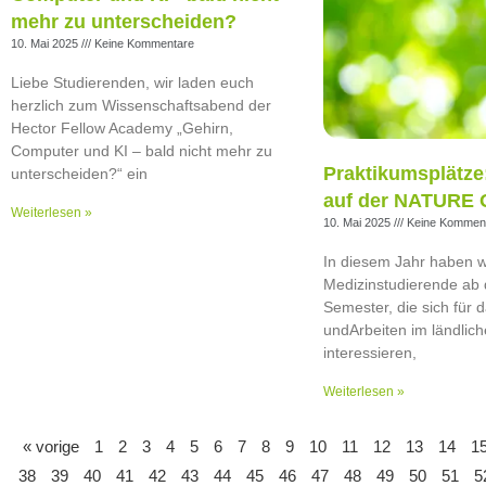
mehr zu unterscheiden?
10. Mai 2025
Keine Kommentare
Liebe Studierenden, wir laden euch
herzlich zum Wissenschaftsabend der
Hector Fellow Academy „Gehirn,
Computer und KI – bald nicht mehr zu
Praktikumsplätze
unterscheiden?“ ein
auf der NATURE
Weiterlesen »
10. Mai 2025
Keine Kommen
In diesem Jahr haben wi
Medizinstudierende ab
Semester, die sich für 
undArbeiten im ländli
interessieren,
Weiterlesen »
« vorige
1
2
3
4
5
6
7
8
9
10
11
12
13
14
1
38
39
40
41
42
43
44
45
46
47
48
49
50
51
5