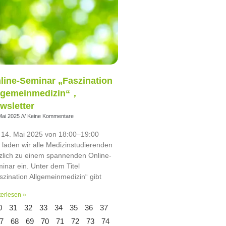
line-Seminar „Faszination
lgemeinmedizin“，
wsletter
Mai 2025
Keine Kommentare
14. Mai 2025 von 18:00–19:00
 laden wir alle Medizinstudierenden
zlich zu einem spannenden Online-
inar ein. Unter dem Titel
szination Allgemeinmedizin“ gibt
erlesen »
0
31
32
33
34
35
36
37
7
68
69
70
71
72
73
74