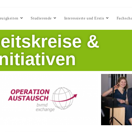
euigkeiten
Studierende
Interessierte und Erstis
Fachscha
eitskreise &
Initiativen