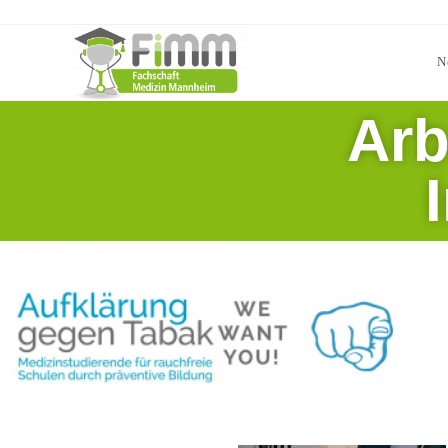
N
Arb