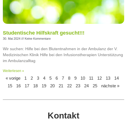
Studentische Hilfskraft gesucht!!!
30. Mai 2024
Keine Kommentare
Wir suchen: Hilfe bei den Blutentnahmen in der Ambulanz der V.
Medizinischen Klinik Hilfe bei den Infusionstherapien Unterstützung
im Ambulanzalltag
Weiterlesen »
« vorige
1
2
3
4
5
6
7
8
9
10
11
12
13
14
15
16
17
18
19
20
21
22
23
24
25
nächste »
Kontakt