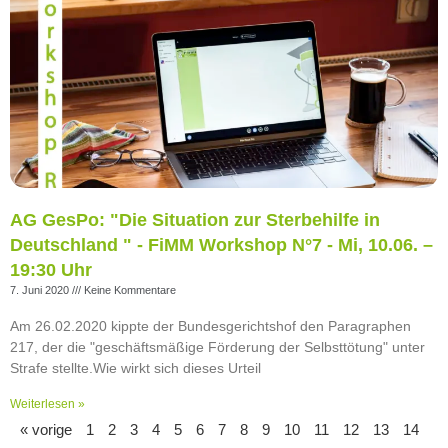
AG GesPo: "Die Situation zur Sterbehilfe in
Deutschland " - FiMM Workshop N°7 - Mi, 10.06. –
19:30 Uhr
7. Juni 2020
Keine Kommentare
Am 26.02.2020 kippte der Bundesgerichtshof den Paragraphen
217, der die "geschäftsmäßige Förderung der Selbsttötung" unter
Strafe stellte.Wie wirkt sich dieses Urteil
Weiterlesen »
« vorige
1
2
3
4
5
6
7
8
9
10
11
12
13
14