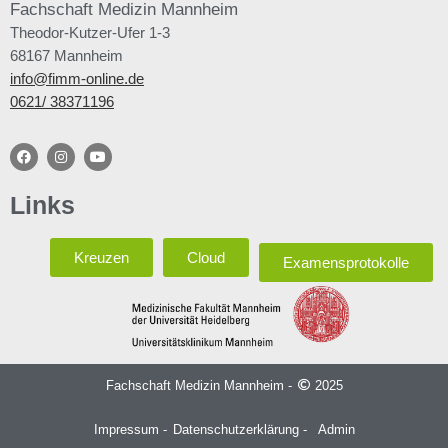
Fachschaft
Medizin Mannheim
Theodor-Kutzer-Ufer 1-3
68167 Mannheim
info@fimm-online.de
0621/ 38371196
Links
Kreuzen
Cloud
Examensprotokolle
Fachschaft Medizin Mannheim -
2025
Impressum -
Datenschutzerklärung -
Admin