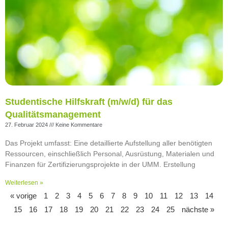
Studentische Hilfskraft (m/w/d) für das
Qualitätsmanagement
27. Februar 2024
Keine Kommentare
Das Projekt umfasst: Eine detaillierte Aufstellung aller benötigten
Ressourcen, einschließlich Personal, Ausrüstung, Materialen und
Finanzen für Zertifizierungsprojekte in der UMM. Erstellung
Weiterlesen »
« vorige
1
2
3
4
5
6
7
8
9
10
11
12
13
14
15
16
17
18
19
20
21
22
23
24
25
nächste »