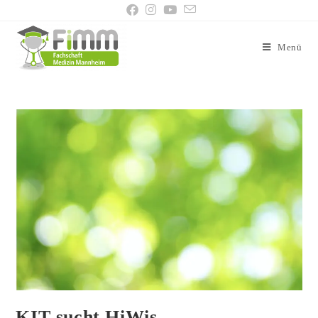
Menü
KIT sucht HiWis