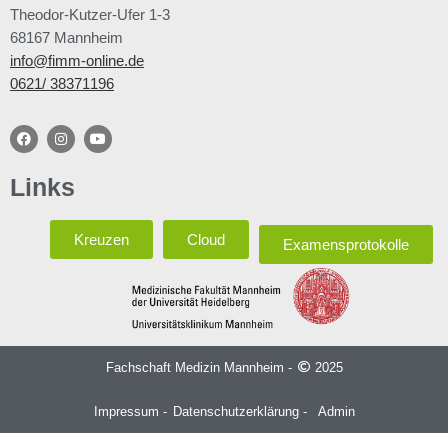
Theodor-Kutzer-Ufer 1-3
68167 Mannheim
info@fimm-online.de
0621/ 38371196
Links
Kreuzen
Cloud
Examensprotokolle
Fachschaft Medizin Mannheim -
2025
Impressum -
Datenschutzerklärung -
Admin