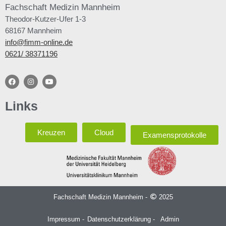
Fachschaft
Medizin Mannheim
Theodor-Kutzer-Ufer 1-3
68167 Mannheim
info@fimm-online.de
0621/ 38371196
Links
Kreuzen
Cloud
Examensprotokolle
Fachschaft Medizin Mannheim -
2025
Impressum -
Datenschutzerklärung -
Admin