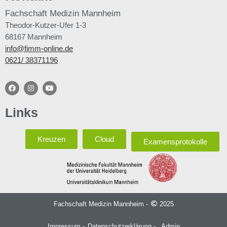
Fachschaft
Medizin Mannheim
Theodor-Kutzer-Ufer 1-3
68167 Mannheim
info@fimm-online.de
0621/ 38371196
Links
Kreuzen
Cloud
Examensprotokolle
Fachschaft Medizin Mannheim -
2025
Impressum -
Datenschutzerklärung -
Admin