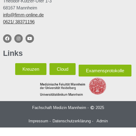
Theodor-Kutzer-Ufer 1-3
68167 Mannheim
info@fimm-online.de
0621/ 38371196
Links
Kreuzen
Cloud
Examensprotokolle
Fachschaft Medizin Mannheim -
2025
Impressum -
Datenschutzerklärung -
Admin