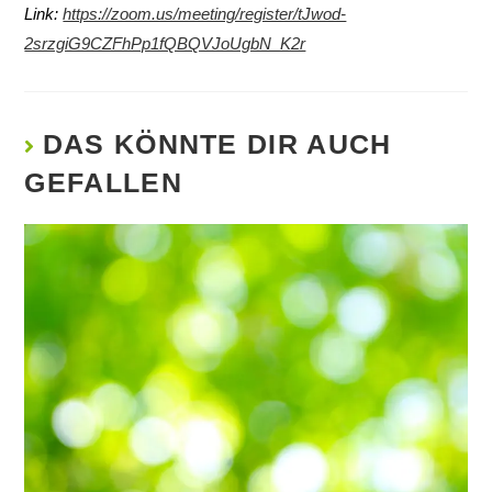
Link:
https://zoom.us/meeting/register/tJwod-
2srzgiG9CZFhPp1fQBQVJoUgbN_K2r
DAS KÖNNTE DIR AUCH
GEFALLEN