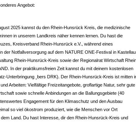
esonderes Angebot:
ugust 2025 kannst du den Rhein-Hunsrück Kreis, die medizinische
r
innen
in unserem Landkreis näher kennen lernen. Du hast die
euzes, Kreisverband Rhein-Hunsrück e.V., während eines
 in der Notfallversorgung auf dem NATURE ONE-Festival in Kastella
waltung Rhein-Hunsrück-Kreis sowie der Regionalrat Wirtschaft Rhei
In der praktikumsfreien Zeit kannst du mit deinem kostenlosen
-Unterbringung ¸bers DRK). Der Rhein-Hunsrück-Kreis ist mitten i
d Arbeiten: Vielfältige Freizeitangebote, groflartige Natur, sehr gute
irtschaft sowie schnelle Anbindungen an die Ballungsgebiete (40
htenswertes Engagement für den Klimaschutz und den Ausbau
imal so viel ökostrom produziert, wie die Menschen vor Ort
 dem Land. Du hast Interesse, dir den Rhein-Hunsrück-Kreis und