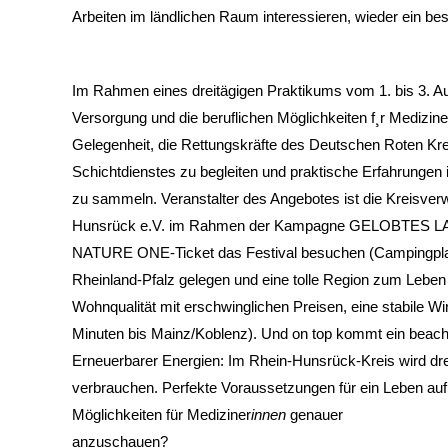
Arbeiten im ländlichen Raum interessieren, wieder ein b
Im Rahmen eines dreitägigen Praktikums vom 1. bis 3. A
Versorgung und die beruflichen Möglichkeiten f¸r Medizine
Gelegenheit, die Rettungskräfte des Deutschen Roten Kr
Schichtdienstes zu begleiten und praktische Erfahrungen
zu sammeln. Veranstalter des Angebotes ist die Kreisver
Hunsrück e.V. im Rahmen der Kampagne GELOBTES LAND. 
NATURE ONE-Ticket das Festival besuchen (Campingplatz
Rheinland-Pfalz gelegen und eine tolle Region zum Leben un
Wohnqualität mit erschwinglichen Preisen, eine stabile W
Minuten bis Mainz/Koblenz). Und on top kommt ein beac
Erneuerbarer Energien: Im Rhein-Hunsrück-Kreis wird dre
verbrauchen. Perfekte Voraussetzungen für ein Leben auf
Möglichkeiten für Mediziner
innen
genauer
anzuschauen?