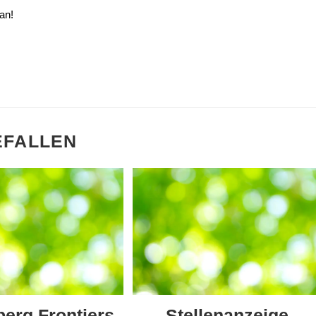
an!
EFALLEN
berg Frontiers
Stellenanzeige