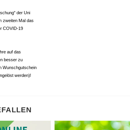
rschung“ der Uni
m zweiten Mal das
der COVID-19
hre auf das
en besser zu
on Wunschgutschein
ngelöst werden)!
EFALLEN