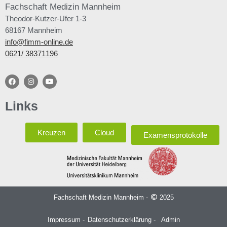
Fachschaft
Medizin Mannheim
Theodor-Kutzer-Ufer 1-3
68167 Mannheim
info@fimm-online.de
0621/ 38371196
Links
Kreuzen
Cloud
Examensprotokolle
Fachschaft Medizin Mannheim -
2025
Impressum -
Datenschutzerklärung -
Admin