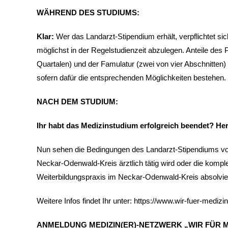
WÄHREND DES STUDIUMS:
Klar:
Wer das Landarzt-Stipendium erhält, verpflichtet s
möglichst in der Regelstudienzeit abzulegen. Anteile des P
Quartalen) und der Famulatur (zwei von vier Abschnitten) 
sofern dafür die entsprechenden Möglichkeiten bestehen.
NACH DEM STUDIUM:
Ihr habt das Medizinstudium erfolgreich beendet? H
Nun sehen die Bedingungen des Landarzt-Stipendiums vo
Neckar-Odenwald-Kreis ärztlich tätig wird oder die komp
Weiterbildungspraxis im Neckar-Odenwald-Kreis absolviert
Weitere Infos findet Ihr unter: https://www.wir-fuer-medizi
ANMELDUNG MEDIZIN(ER)-NETZWERK „WIR
FÜR
M