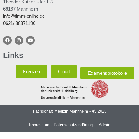
Theodor-Kutzer-Ufer 1-3
68167 Mannheim
info@fimm-online.de
0621/ 38371196
Links
Kreuzen
Cloud
Examensprotokolle
Fachschaft Medizin Mannheim -
2025
Impressum -
Datenschutzerklärung -
Admin