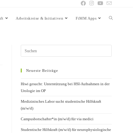
ft
Arbeitskreise & Initiativen
FiMM Apps
Neueste Beiträge
Hiwi gesucht: Unterstützung bei HSI-Aufnahmen in der
Urologie im OP
Medizinisches Labor sucht studentische Hilfskraft
(m/w/d)
Campusbotschafter*in (m/w/d) für via medici
Office 365
Outlook Live
Studentische Hilfskraft (m/w/d) für neurophysiologische