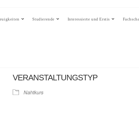
euigkeiten
Studierende
Interessierte und Erstis
Fachscha
VERANSTALTUNGSTYP
Nahtkurs
lender
iCalendar