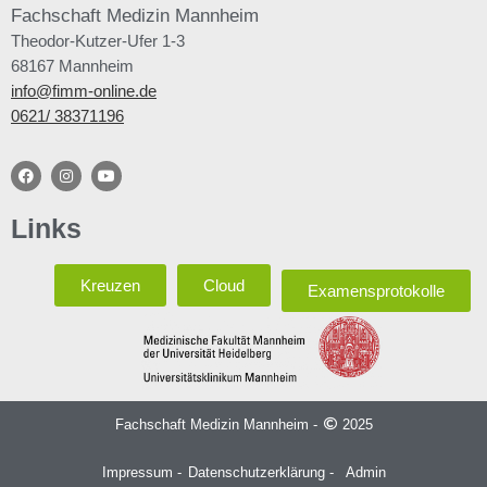
Fachschaft
Medizin Mannheim
Theodor-Kutzer-Ufer 1-3
68167 Mannheim
info@fimm-online.de
0621/ 38371196
Links
Kreuzen
Cloud
Examensprotokolle
Fachschaft Medizin Mannheim -
2025
Impressum -
Datenschutzerklärung -
Admin