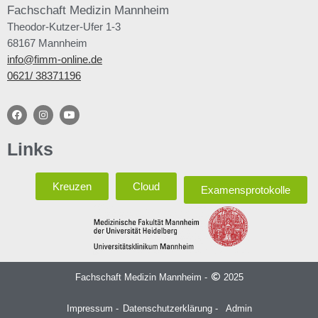
Fachschaft
Medizin Mannheim
Theodor-Kutzer-Ufer 1-3
68167 Mannheim
info@fimm-online.de
0621/ 38371196
Links
Kreuzen
Cloud
Examensprotokolle
Fachschaft Medizin Mannheim -
2025
Impressum -
Datenschutzerklärung -
Admin