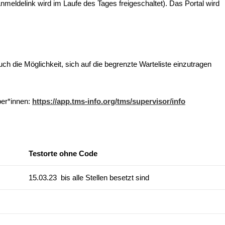
nmeldelink wird im Laufe des Tages freigeschaltet). Das Portal wird
h die Möglichkeit, sich auf die begrenzte Warteliste einzutragen
ber*innen:
https://app.tms-info.org/tms/supervisor/info
Testorte ohne Code
15.03.23 bis alle Stellen besetzt sind