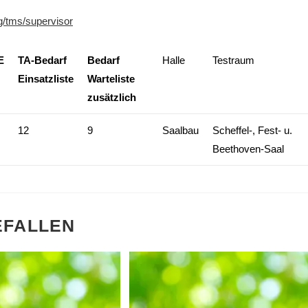
rg/tms/supervisor
E
TA-Bedarf
Bedarf
Halle
Testraum
Einsatzliste
Warteliste
zusätzlich
12
9
Saalbau
Scheffel-, Fest- u.
Beethoven-Saal
EFALLEN