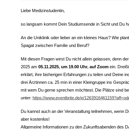
Liebe Medizinstudentin,
so langsam kommt Dein Studiumsende in Sicht und Du hast
An die Uniklinik oder lieber an ein kleines Haus? Wie pla
Spagat zwischen Familie und Beruf?
Mit diesen Fragen wirst Du nicht allein gelassen, denn 
2025 am
05.11.2025, um 19.00 Uhr, auf Zoom
ein. Dreiß
erklärt, ihre bisherigen Erfahrungen zu teilen und Deine 
drei Ärztinnen ca. 25 min in einer Kleingruppe ins Ges
mit wem Du gerne sprechen möchtest. Die Plätze sind beg
unter:
https://www.eventbrite.de/e/1263916461159?aff=odd
Du kannst auch an der Veranstaltung teilnehmen, wenn Du k
aber kostenlos!
Allgemeine Informationen zu den Zukunftsabenden des DÄ