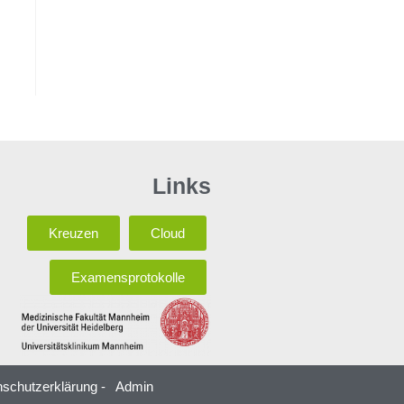
Links
Kreuzen
Cloud
Examensprotokolle
schutzerklärung -
Admin