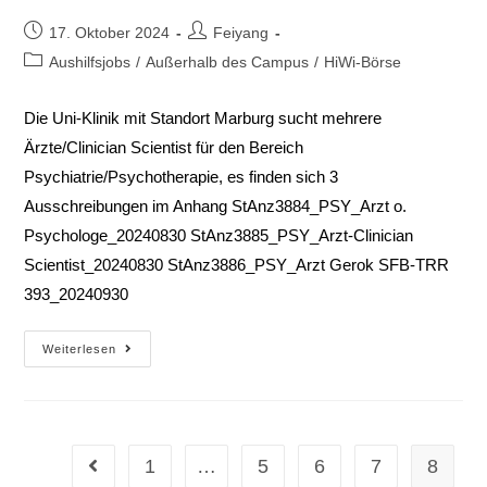
17. Oktober 2024
Feiyang
Aushilfsjobs
/
Außerhalb des Campus
/
HiWi-Börse
Die Uni-Klinik mit Standort Marburg sucht mehrere
Ärzte/Clinician Scientist für den Bereich
Psychiatrie/Psychotherapie, es finden sich 3
Ausschreibungen im Anhang StAnz3884_PSY_Arzt o.
Psychologe_20240830 StAnz3885_PSY_Arzt-Clinician
Scientist_20240830 StAnz3886_PSY_Arzt Gerok SFB-TRR
393_20240930
Weiterlesen
1
…
5
6
7
8