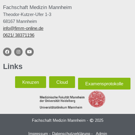
Fachschaft
Medizin Mannheim
Theodor-Kutzer-Ufer 1-3
68167 Mannheim
info@fimm-online.de
0621/ 38371196
Links
Kreuzen
Cloud
Examensprotokolle
Fachschaft Medizin Mannheim -
2025
Impressum -
Datenschutzerklärung -
Admin