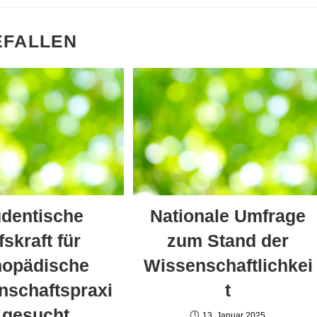
EFALLEN
udentische
Nationale Umfrage
fskraft für
zum Stand der
hopädische
Wissenschaftlichkei
nschaftspraxi
t
 gesucht
13. Januar 2025