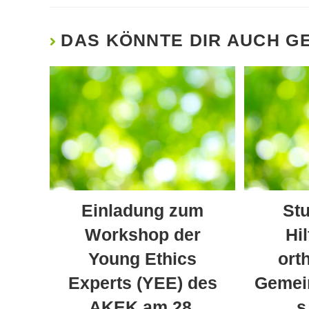
DAS KÖNNTE DIR AUCH G
Einladung zum
St
Workshop der
Hil
Young Ethics
ort
Experts (YEE) des
Gemei
AKEK am 28.
s