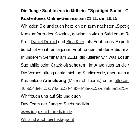
Die Junge Suchtmedizin lädt ein: "Spotlight Sucht - 
Kostenloses Online-Seminar am 21.11. um 19:15
Wir laden Sie und euch herzlich ein zum nächsten „Spotl
Konsumform des Kokains, gewinnt in vielen Städten an R
Prof.
Daniel Deimel
und
Bina Klier
(als Erfahrungs-Experti
berichtet von ihren eigenen Erfahrungen mit der Substanz
In unserem Seminar am 21.11. diskutieren wir, was Lös
Suchthilfe beim Crack oft scheitern. Im Anschluss an die V
Die Veranstaltung richtet sich an Studierende, aber auch 
Kostenlose
Anmeldung
(Microsoft Teams) unter:
https:/
46bb543efcc9@74afb959-4f82-443e-ac9a-c2a8fbe1a25e
Wir freuen uns auf Sie und euch!
Das Team der Jungen Suchtmedizin
www.jungesuchtmedizin.de
Wir sind auch bei Instagram!