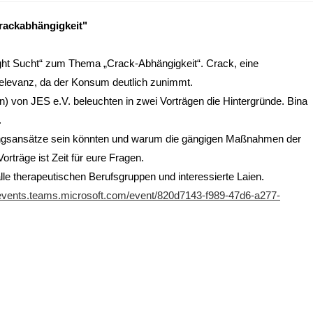
Crackabhängigkeit"
ight Sucht“ zum Thema „Crack-Abhängigkeit“. Crack, eine
elevanz, da der Konsum deutlich zunimmt.
n) von JES e.V. beleuchten in zwei Vorträgen die Hintergründe. Bina
.
ungsansätze sein könnten und warum die gängigen Maßnahmen der
orträge ist Zeit für eure Fragen.
alle therapeutischen Berufsgruppen und interessierte Laien.
/events.teams.microsoft.com/event/820d7143-f989-47d6-a277-